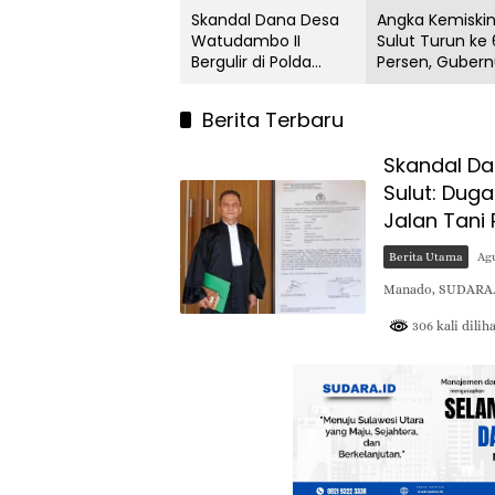
Skandal Dana Desa
Angka Kemiski
Watudambo II
Sulut Turun ke 
Bergulir di Polda
Persen, Gubern
Sulut: Dugaan
Yulius: Motivas
Penggelapan Gaji
Ekonomi Kerak
Berita Terbaru
Guru PAUD Hingga
Jalan Tani Rp214
Skandal Da
Juta
Sulut: Dug
Jalan Tani
Berita Utama
Agu
Manado, SUDARA.I
306 kali dilih