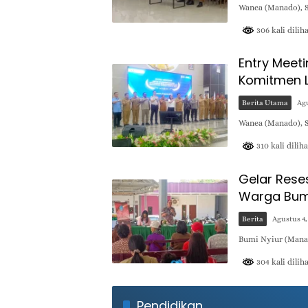
Wanea (Manado), 
306 kali dilih
Entry Meet
Komitmen L
Berita Utama
Agu
Wanea (Manado), 
310 kali diliha
Gelar Rese
Warga Bumi 
Berita
Agustus 4,
Bumi Nyiur (Mana
304 kali dilih
Pendidikan