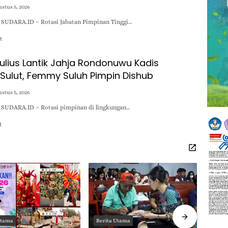
stus 5, 2026
 SUDARA.ID – Rotasi Jabatan Pimpinan Tinggi…
t
ulius Lantik Jahja Rondonuwu Kadis
 Sulut, Femmy Suluh Pimpin Dishub
stus 5, 2026
 SUDARA.ID – Rotasi pimpinan di lingkungan…
t
Utama
Berita Utama
Berit