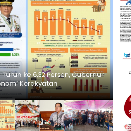
Berita 
Plt Rektor Unsrat Jamaludin
Rese
vitas dan Layanan Akademik
Waw
Agustus 5