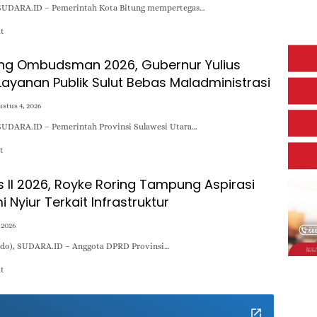
SUDARA.ID – Pemerintah Kota Bitung mempertegas…
at
ing Ombudsman 2026, Gubernur Yulius
ayanan Publik Sulut Bebas Maladministrasi
stus 4, 2026
SUDARA.ID – Pemerintah Provinsi Sulawesi Utara…
t
s II 2026, Royke Roring Tampung Aspirasi
Nyiur Terkait Infrastruktur
 2026
do), SUDARA.ID – Anggota DPRD Provinsi…
at