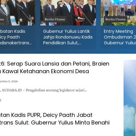
ama
Berita Utama
Berita Utama
abatan Kadis
Gubernur Yulius Lantik
Entry Meeting
icy Paath
Jahja Rondonuwu Kadis
Ombudsman 2
adisnakertrans
Pendidikan Sulut,
Gubernur Yuliu
ubernur Yulius
Femmy Suluh Pimpin
Komitmen Lay
nahi BLK!
Dishub
Publik Sulut Be
Maladministras
26: Serap Suara Lansia dan Petani, Braien
 Kawal Ketahanan Ekonomi Desa
stus 5, 2026
, SUDARA.ID – Pengabdian seorang legislator sejati…
t
tan Kadis PUPR, Deicy Paath Jabat
rans Sulut: Gubernur Yulius Minta Benahi