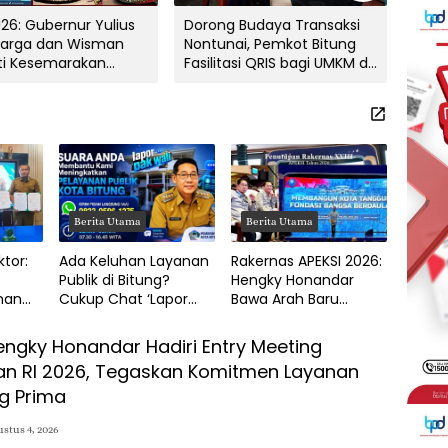
026: Gubernur Yulius
Dorong Budaya Transaksi
MoU 
Warga dan Wisman
Nontunai, Pemkot Bitung
Heng
ti Kesemarakan
Fasilitasi QRIS bagi UMKM di
Perc
val Bunga Tomohon
Tingkat Kelurahan
dan 
Berita Utama
Berita Utama
ktor:
Ada Keluhan Layanan
Rakernas APEKSI 2026:
Publik di Bitung?
Hengky Honandar
nan
Cukup Chat ‘Lapor
Bawa Arah Baru
Pak Wali!’, Catat
Pembangunan
ah
Nomor WA-nya
Nasional ke Kota
engky Honandar Hadiri Entry Meeting
Bitung
 RI 2026, Tegaskan Komitmen Layanan
ng Prima
stus 4, 2026