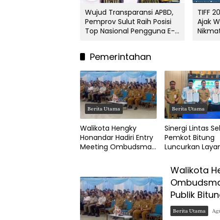
-ASPEKSINDO:
Wujud Transparansi APBD,
TIFF 2
 Honandar Dorong
Pemprov Sulut Raih Posisi
Ajak 
tan Ekonomi Biru
Top Nasional Pengguna E-
Nikma
bangunan Pesisir
Katalog
Festi
Pemerintahan
Berita Utama
Berita Utama
Walikota Hengky
Sinergi Lintas Se
Honandar Hadiri Entry
Pemkot Bitung
Meeting Ombudsman
Luncurkan Laya
RI 2026, Tegaskan
Sidang Isbat
Komitmen Layanan
Pengesahan Nik
Walikota H
Publik Bitung Prima
Terpadu
Ombudsman
Publik Bitu
Berita Utama
Agu