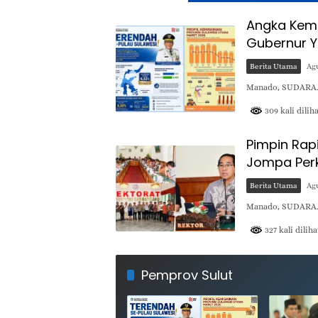
Angka Kemis
Gubernur Y
Berita Utama
Agu
Manado, SUDARA.I
309 kali dilih
Pimpin Rap
Jompa Perk
Berita Utama
Agu
Manado, SUDARA.ID
327 kali diliha
SUDARA.ID
Pemprov Sulut