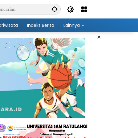
ariwisata
Indeks Berita
Lainnya
×