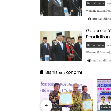
Berita Utama
Agu
Wenang (Manado),
310 kali diliha
Gubernur Y
Pendidikan
Berita Utama
Agu
Wenang (Manado),
312 kali diliha
Bisnis & Ekonomi
ama
Berita Utama
Berita 