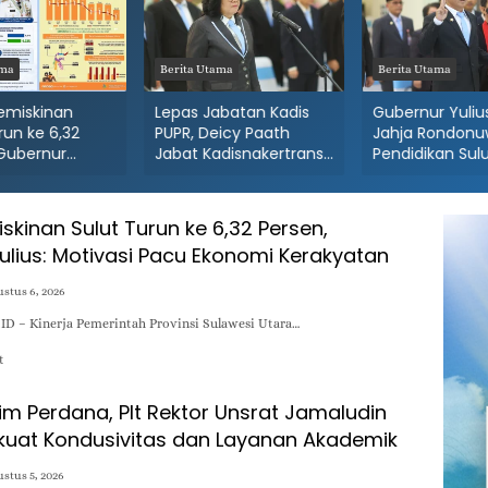
ama
Berita Utama
Berita Utama
emiskinan
Lepas Jabatan Kadis
Gubernur Yulius
run ke 6,32
PUPR, Deicy Paath
Jahja Rondonu
 Gubernur
Jabat Kadisnakertrans
Pendidikan Sulu
Motivasi Pacu
Sulut: Gubernur Yulius
Femmy Suluh 
 Kerakyatan
Minta Benahi BLK!
Dishub
kinan Sulut Turun ke 6,32 Persen,
ulius: Motivasi Pacu Ekonomi Kerakyatan
stus 6, 2026
D – Kinerja Pemerintah Provinsi Sulawesi Utara…
t
im Perdana, Plt Rektor Unsrat Jamaludin
uat Kondusivitas dan Layanan Akademik
stus 5, 2026