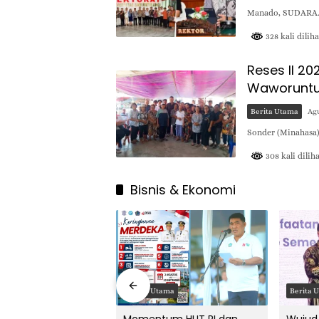
Manado, SUDARA.ID
328 kali diliha
Reses II 20
Waworuntu
Berita Utama
Agu
Sonder (Minahasa)
308 kali dilih
Bisnis & Ekonomi
ama
Berita Utama
Berita 