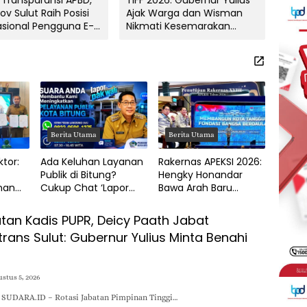
Transparansi APBD,
TIFF 2026: Gubernur Yulius
Doro
v Sulut Raih Posisi
Ajak Warga dan Wisman
Nont
asional Pengguna E-
Nikmati Kesemarakan
Fasil
g
Festival Bunga Tomohon
Ting
Berita Utama
Berita Utama
ktor:
Ada Keluhan Layanan
Rakernas APEKSI 2026:
Publik di Bitung?
Hengky Honandar
nan
Cukup Chat ‘Lapor
Bawa Arah Baru
Pak Wali!’, Catat
Pembangunan
ah
Nomor WA-nya
Nasional ke Kota
tan Kadis PUPR, Deicy Paath Jabat
Bitung
rans Sulut: Gubernur Yulius Minta Benahi
stus 5, 2026
 SUDARA.ID – Rotasi Jabatan Pimpinan Tinggi…