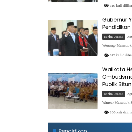
310 kali diliha
Gubernur Y
Pendidikan
Berita Utama
Agu
Wenang (Manado),
312 kali diliha
Walikota H
Ombudsman
Publik Bitu
Berita Utama
Agu
Wanea (Manado), 
306 kali dilih
Pendidikan