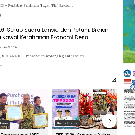
 – Penjabat Pelaksana Tugas (Plt.) Rektor…
t
26: Serap Suara Lansia dan Petani, Braien
 Kawal Ketahanan Ekonomi Desa
stus 5, 2026
, SUDARA.ID – Pengabdian seorang legislator sejati…
at
Utama
Berita Utama
Berit