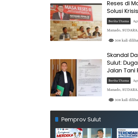
Reses di M
Solusi Kris
Berita Utama
Agu
Manado, SUDARA.I
308 kali dilih
Skandal Da
Sulut: Dug
Jalan Tani
Berita Utama
Agu
Manado, SUDARA.I
308 kali dilih
SUDARA.ID
Pemprov Sulut