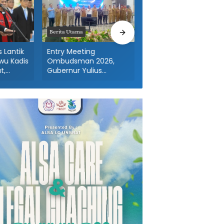
Berita Utama
Berita Utama
 Lantik
Entry Meeting
Wujud Transparansi
wu Kadis
Ombudsman 2026,
APBD, Pemprov Sulut
t,
Gubernur Yulius
Raih Posisi Top Nasion
Pimpin
Komitmen Layanan
Pengguna E-Katalog
Publik Sulut Bebas
Maladministrasi