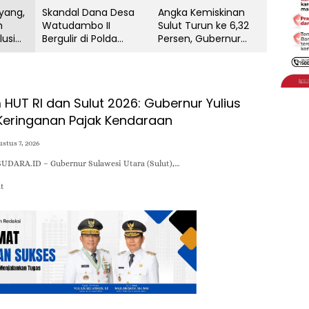
ayang,
Skandal Dana Desa
Angka Kemiskinan
h
Watudambo II
Sulut Turun ke 6,32
lusi
Bergulir di Polda
Persen, Gubernur
Sulut: Dugaan
Yulius: Motivasi Pacu
na
Penggelapan Gaji
Ekonomi Kerakyatan
Guru PAUD Hingga
Jalan Tani Rp214
UT RI dan Sulut 2026: Gubernur Yulius
Juta
Keringanan Pajak Kendaraan
stus 7, 2026
UDARA.ID – Gubernur Sulawesi Utara (Sulut),…
at