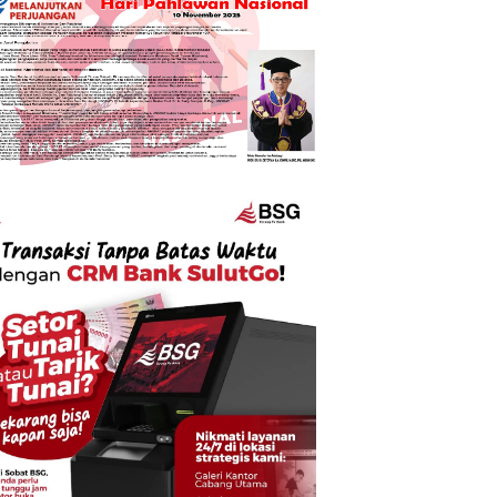
Utama
ndal Dana Desa Watudambo II Bergulir d
ut: Dugaan Penggelapan Gaji Guru PAU
an Tani Rp214 Juta
6, 2026