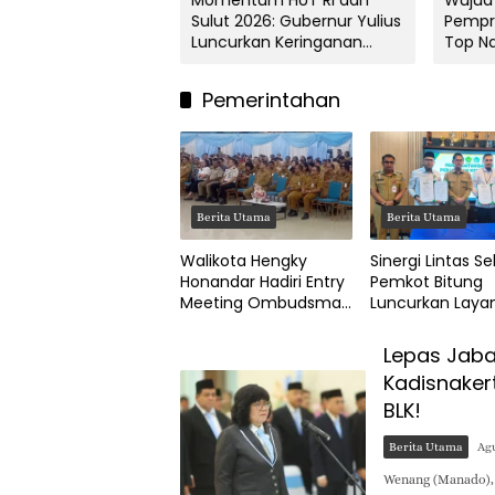
Budaya Transaksi
Momentum HUT RI dan
Wujud 
i, Pemkot Bitung
Sulut 2026: Gubernur Yulius
Pempro
si QRIS bagi UMKM di
Luncurkan Keringanan
Top N
 Kelurahan
Pajak Kendaraan
Katalo
Pemerintahan
Berita Utama
Berita Utama
Walikota Hengky
Sinergi Lintas Se
Honandar Hadiri Entry
Pemkot Bitung
Meeting Ombudsman
Luncurkan Laya
RI 2026, Tegaskan
Sidang Isbat
Komitmen Layanan
Pengesahan Nik
Lepas Jaba
Publik Bitung Prima
Terpadu
Kadisnakert
BLK!
Berita Utama
Agu
Wenang (Manado),