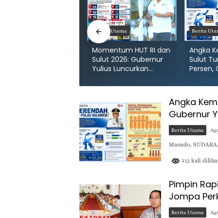
erita Utama
Berita Utama
Berita Ut
ujud Transparansi
Momentum HUT RI dan
Angka K
PBD, Pemprov Sulut
Sulut 2026: Gubernur
Sulut Tu
aih Posisi Top Nasional
Yulius Luncurkan
Persen,
engguna E-Katalog
Keringanan Pajak
Yulius: 
Kendaraan
Ekonomi
Angka Kemis
Gubernur Y
Berita Utama
Agu
Manado, SUDARA.I
312 kali diliha
Pimpin Rap
Jompa Perk
Berita Utama
Agu