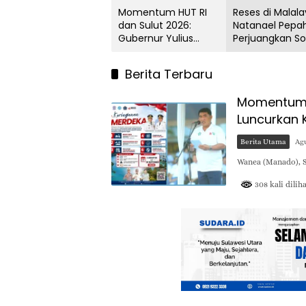
Momentum HUT RI
Reses di Malal
dan Sulut 2026:
Natanael Pepa
Gubernur Yulius
Perjuangkan So
Luncurkan
Krisis Air Bersih
Keringanan Pajak
hingga Paripur
Berita Terbaru
Kendaraan
DPRD Manado
Momentum H
Luncurkan 
Berita Utama
Agu
Wanea (Manado), S
308 kali dilih