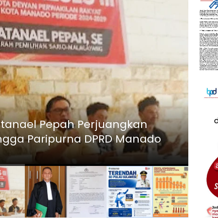
Berita 
Ska
atanael Pepah Perjuangkan
Sul
h hingga Paripurna DPRD Manado
Jal
Agustus 