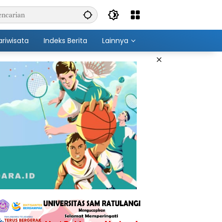
ariwisata
Indeks Berita
Lainnya
×