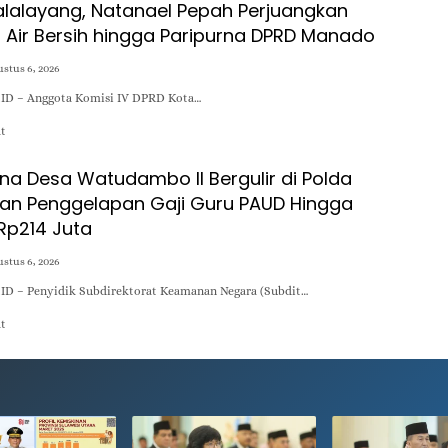
alalayang, Natanael Pepah Perjuangkan
is Air Bersih hingga Paripurna DPRD Manado
stus 6, 2026
D – Anggota Komisi IV DPRD Kota…
at
na Desa Watudambo II Bergulir di Polda
aan Penggelapan Gaji Guru PAUD Hingga
 Rp214 Juta
stus 6, 2026
D – Penyidik Subdirektorat Keamanan Negara (Subdit…
at