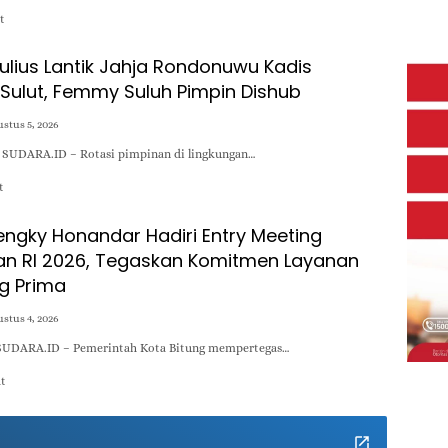
t
ulius Lantik Jahja Rondonuwu Kadis
 Sulut, Femmy Suluh Pimpin Dishub
stus 5, 2026
 SUDARA.ID – Rotasi pimpinan di lingkungan…
t
engky Honandar Hadiri Entry Meeting
 RI 2026, Tegaskan Komitmen Layanan
ng Prima
stus 4, 2026
SUDARA.ID – Pemerintah Kota Bitung mempertegas…
at