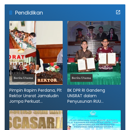
Pendidikan
Berita Utama
Berita Utama
Pimpin Rapim Perdana, Plt
BK DPR RI Gandeng
Rektor Unsrat Jamaludin
UNSRAT dalam
Jompa Perkuat
Penyusunan RUU
Kondusivitas dan Layanan
Perlelangan Modern
Akademik
Berbasis Bukti