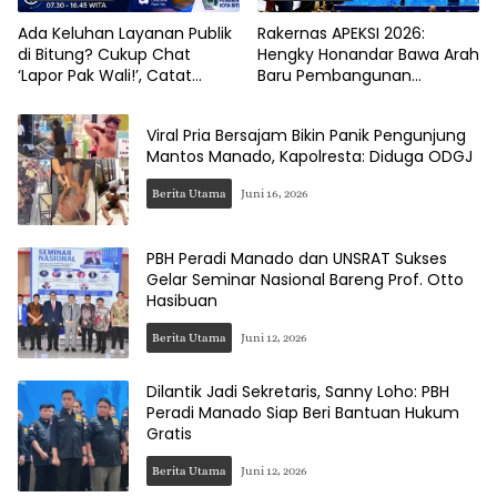
Ada Keluhan Layanan Publik
Rakernas APEKSI 2026:
di Bitung? Cukup Chat
Hengky Honandar Bawa Arah
‘Lapor Pak Wali!’, Catat
Baru Pembangunan
Nomor WA-nya
Nasional ke Kota Bitung
Viral Pria Bersajam Bikin Panik Pengunjung
Mantos Manado, Kapolresta: Diduga ODGJ
Berita Utama
Juni 16, 2026
PBH Peradi Manado dan UNSRAT Sukses
Gelar Seminar Nasional Bareng Prof. Otto
Hasibuan
Berita Utama
Juni 12, 2026
Dilantik Jadi Sekretaris, Sanny Loho: PBH
Peradi Manado Siap Beri Bantuan Hukum
Gratis
Berita Utama
Juni 12, 2026