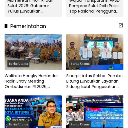
Momentum HUT RI dan
Wujud Transparansi APBD,
Sulut 2026: Gubernur
Pemprov Sulut Raih Posisi
Yulius Luncurkan
Top Nasional Pengguna
Keringanan Pajak
E-Katalog
Kendaraan
Pemerintahan
Berita Utama
Berita Utama
Walikota Hengky Honandar
Sinergi Lintas Sektor: Pemkot
Hadiri Entry Meeting
Bitung Luncurkan Layanan
Ombudsman RI 2026,
Sidang Isbat Pengesahan
Tegaskan Komitmen
Nikah Terpadu
Layanan Publik Bitung Prima
Berita Utama
Berita Utama