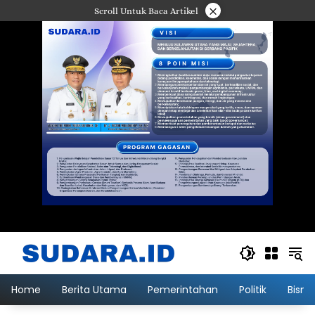
Langsung
×
Scroll Untuk Baca Artikel
ke
konten
Home
Berita Utama
Pemerintahan
Politik
Bisni