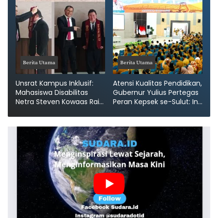
Berita Utama
Berita Utama
Unsrat Kampus Inklusif:
Atensi Kualitas Pendidikan,
Mahasiswa Disabilitas
Gubernur Yulius Pertegas
Netra Steven Kowaas Raih
Peran Kepsek se-Sulut: Ini
Gelar S2 Cum Laude
Poin Arahannya!