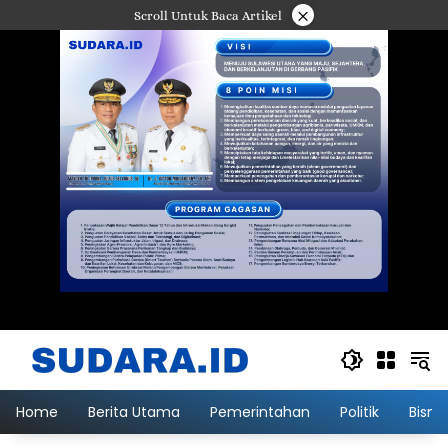
Langsung
×
Scroll Untuk Baca Artikel
ke
konten
Home
Berita Utama
Pemerintahan
Politik
Bisni