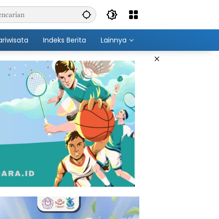
ariwisata
Indeks Berita
Lainnya
×