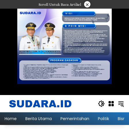
Langsung
×
Scroll Untuk Baca Artikel
ke
konten
Home
Berita Utama
Pemerintahan
Politik
Bisni