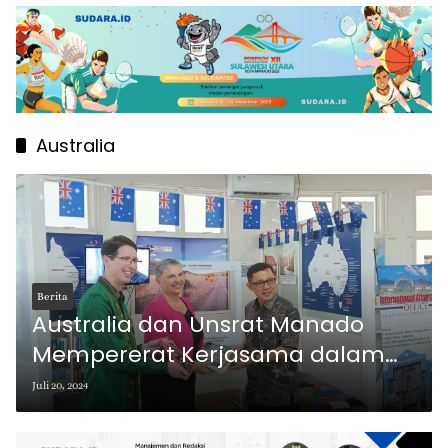
Australia
Berita
Australia dan Unsrat Manado
Mempererat Kerjasama dalam
Pendidikan dan Penelitian
Juli 20, 2024