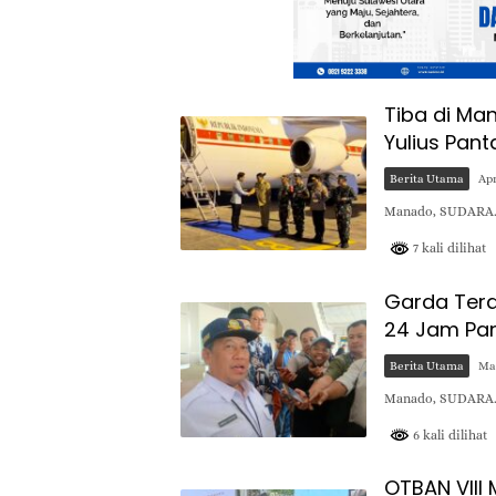
Tiba di Ma
Yulius Pan
Berita Utama
Apr
Manado, SUDARA.I
7 kali dilihat
Garda Terd
24 Jam Pan
Berita Utama
Mar
Manado, SUDARA.I
6 kali dilihat
OTBAN VII