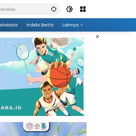
ariwisata
Indeks Berita
Lainnya
×