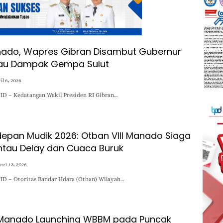
nado, Wapres Gibran Disambut Gubernur
tau Dampak Gempa Sulut
il 6, 2026
D – Kedatangan Wakil Presiden RI Gibran…
epan Mudik 2026: Otban VIII Manado Siaga
tau Delay dan Cuaca Buruk
et 13, 2026
D – Otoritas Bandar Udara (Otban) Wilayah…
I Manado Launching WBBM pada Puncak