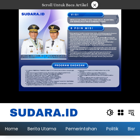
Langsung
×
Scroll Untuk Baca Artikel
ke
konten
Home
Berita Utama
Pemerintahan
Politik
Bisni