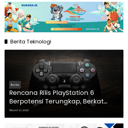
Berita Teknologi
Berita
Rencana Rilis PlayStation 6
Berpotensi Terungkap, Berkat
Microsoft
Maret 17, 2023