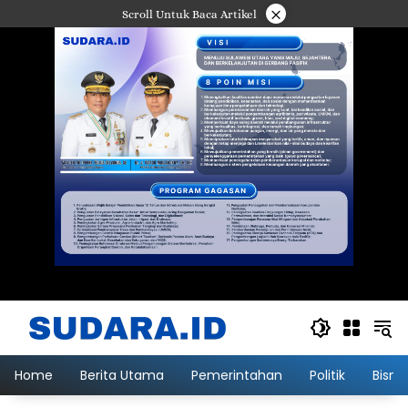
Langsung
×
Scroll Untuk Baca Artikel
ke
konten
Home
Berita Utama
Pemerintahan
Politik
Bisni