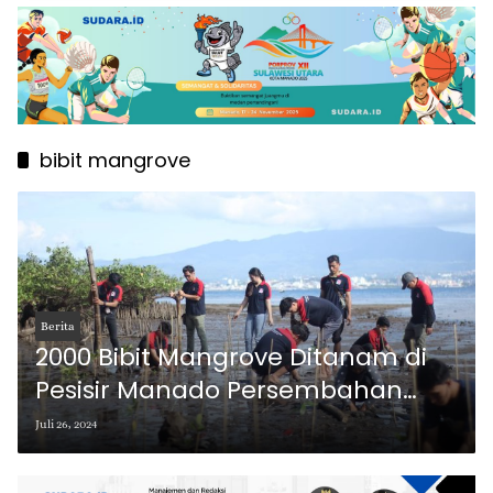
bibit mangrove
Berita
2000 Bibit Mangrove Ditanam di
Pesisir Manado Persembahan
Alfamidi
Juli 26, 2024