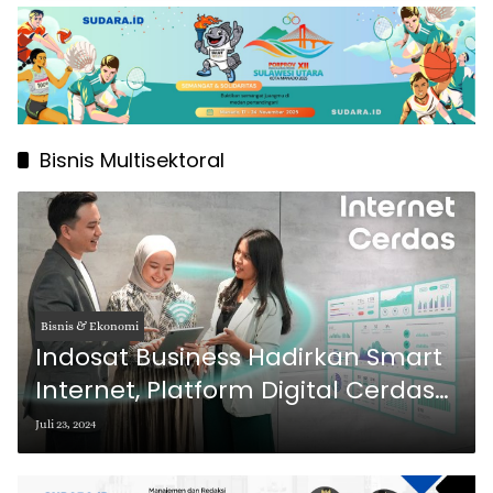
Bisnis Multisektoral
Bisnis & Ekonomi
Indosat Business Hadirkan Smart
Internet, Platform Digital Cerdas
yang Aman dan Terintegrasi
Juli 23, 2024