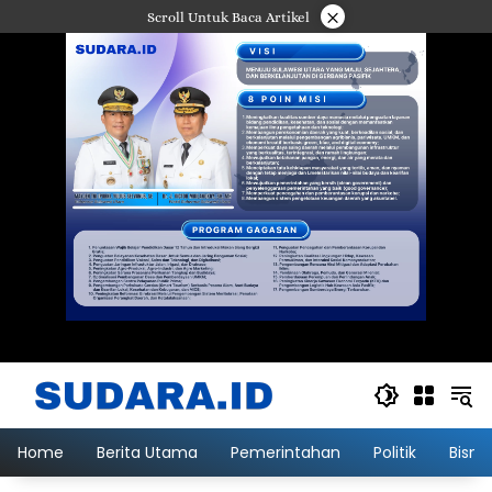
Langsung
×
Scroll Untuk Baca Artikel
ke
konten
Home
Berita Utama
Pemerintahan
Politik
Bisni