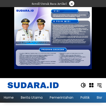
Langsung
×
Scroll Untuk Baca Artikel
ke
konten
Home
Berita Utama
Pemerintahan
Politik
Bisni