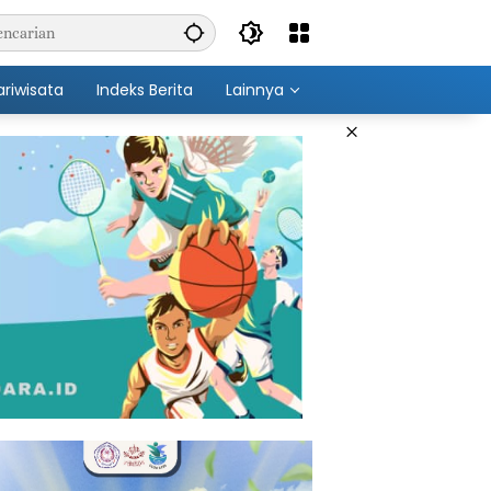
ariwisata
Indeks Berita
Lainnya
×