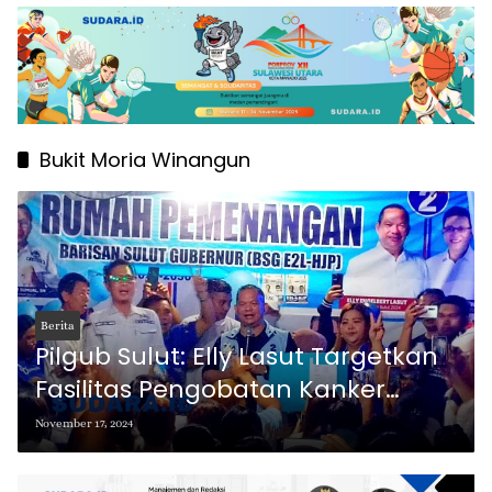
Bukit Moria Winangun
Berita
Pilgub Sulut: Elly Lasut Targetkan
Fasilitas Pengobatan Kanker
Terlengkap di Sulut
November 17, 2024