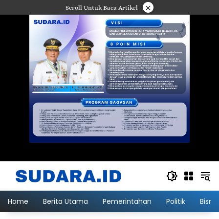
Langsung
×
Scroll Untuk Baca Artikel
ke
konten
Home
Berita Utama
Pemerintahan
Politik
Bisni