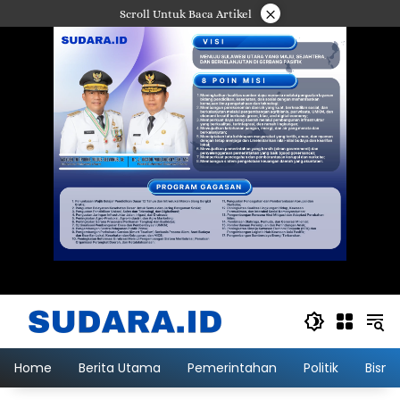
Langsung
×
Scroll Untuk Baca Artikel
ke
konten
Home
Berita Utama
Pemerintahan
Politik
Bisni