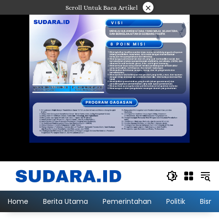
Langsung
×
Scroll Untuk Baca Artikel
ke
konten
Home
Berita Utama
Pemerintahan
Politik
Bisni