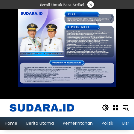
Langsung
×
Scroll Untuk Baca Artikel
ke
konten
Home
Berita Utama
Pemerintahan
Politik
Bisni