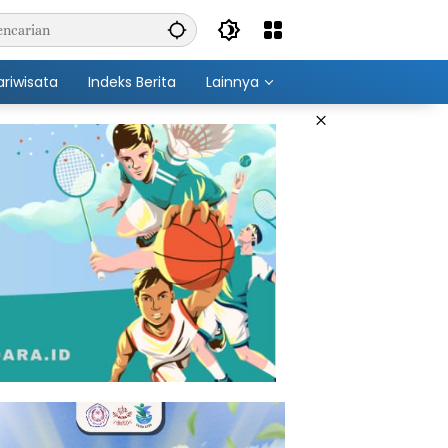
ariwisata
Indeks Berita
Lainnya
×