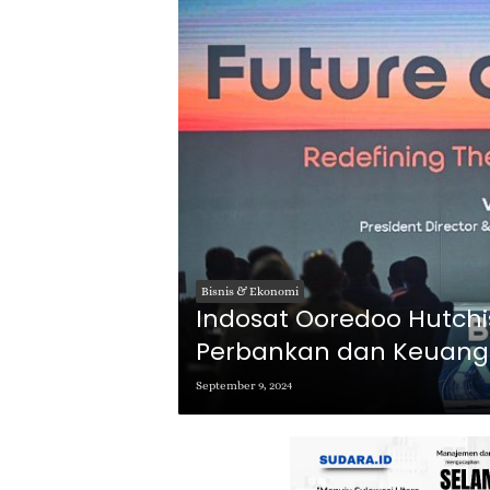
Bisnis & Ekonomi
Indosat Ooredoo Hutch
Perbankan dan Keuanga
Berdaulat
September 9, 2024