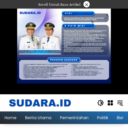
Langsung
×
Scroll Untuk Baca Artikel
ke
konten
Home
Berita Utama
Pemerintahan
Politik
Bisni