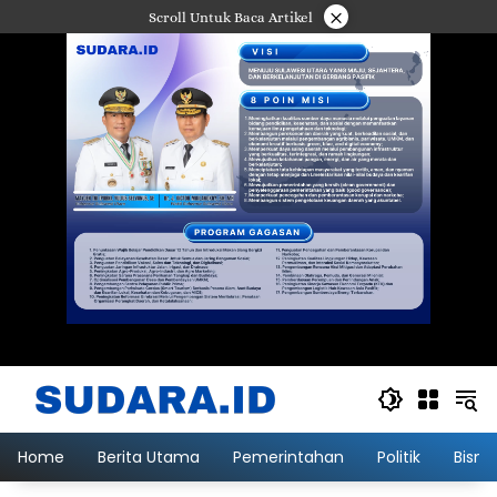
Langsung
×
Scroll Untuk Baca Artikel
ke
konten
Home
Berita Utama
Pemerintahan
Politik
Bisni