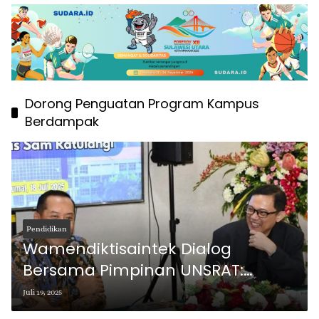
Dorong Penguatan Program Kampus
Berdampak
Pendidikan
Wamendiktisaintek Dialog
Bersama Pimpinan UNSRAT:
Dorong Penguatan Program
Juli 19, 2025
Kampus Berdampak