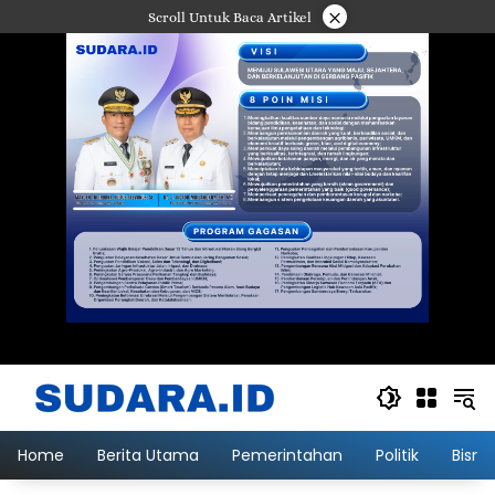
Langsung
×
Scroll Untuk Baca Artikel
ke
konten
Home
Berita Utama
Pemerintahan
Politik
Bisni