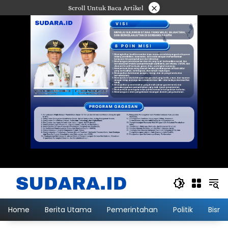
Langsung
×
Scroll Untuk Baca Artikel
ke
konten
Home
Berita Utama
Pemerintahan
Politik
Bisni