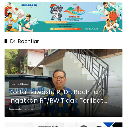
Dr. Bachtiar
Berita Utama
Korta Bawaslu RI Dr. Bachtiar
Ingatkan RT/RW Tidak Terlibat
Politik Praktis di Pilkada 2024
November 2, 2024