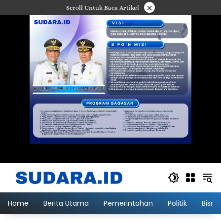
Langsung
×
Scroll Untuk Baca Artikel
ke
konten
Home
Berita Utama
Pemerintahan
Politik
Bisni