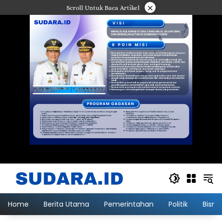
Langsung
×
Scroll Untuk Baca Artikel
ke
konten
Home
Berita Utama
Pemerintahan
Politik
Bisni