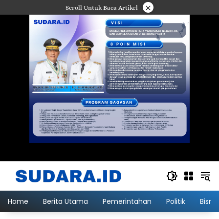
Langsung
×
Scroll Untuk Baca Artikel
ke
konten
Home
Berita Utama
Pemerintahan
Politik
Bisni