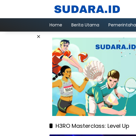
Langsung
ke
konten
Home
Berita Utama
Pemerintah
×
H3RO Masterclass: Level Up