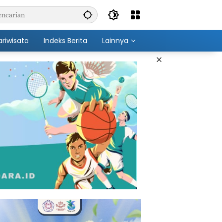
ariwisata
Indeks Berita
Lainnya
×