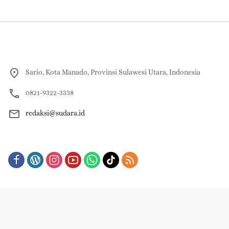
Sario, Kota Manado, Provinsi Sulawesi Utara, Indonesia
0821-9322-3338
redaksi@sudara.id
About
Redaksi
Contact Us
Pedoman Pemberitaan Media Siber
Indeks Berita
Copyright © 2023-2025 | PT. JIM VISI GROUP