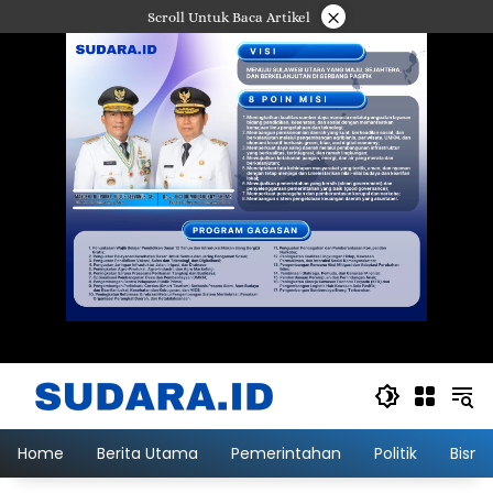
Langsung
×
Scroll Untuk Baca Artikel
ke
konten
Home
Berita Utama
Pemerintahan
Politik
Bisni