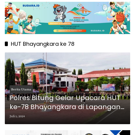
HUT Bhayangkara ke 78
Berita Utama
Polres Bitung Gelar Upacara HUT
ke-78 Bhayangkara di Lapangan
Kantor Walikota Bitung
Juli 1, 2024