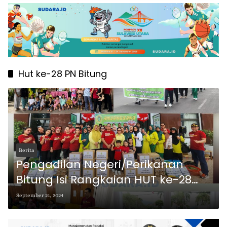
Hut ke-28 PN Bitung
Berita
Pengadilan Negeri/Perikanan
Bitung Isi Rangkaian HUT ke-28
dengan Kegiatan Sosial
September 21, 2024
Kemasyarakatan