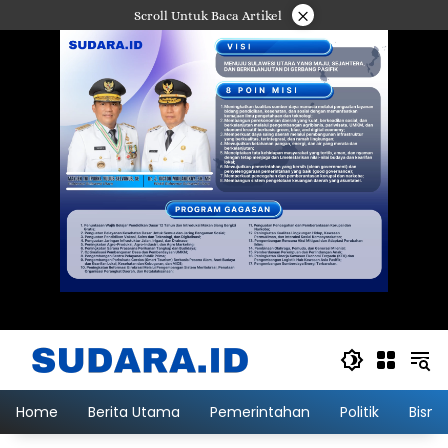
Langsung
×
Scroll Untuk Baca Artikel
ke
konten
Home
Berita Utama
Pemerintahan
Politik
Bisni