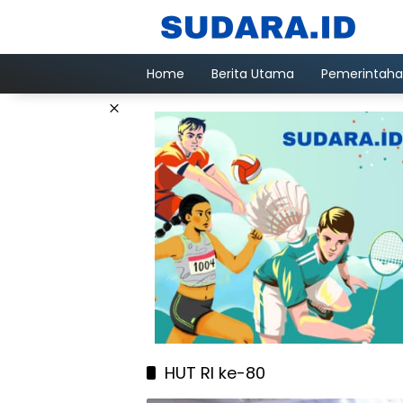
Langsung
ke
konten
Home
Berita Utama
Pemerintah
×
HUT RI ke-80