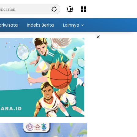
ariwisata
Indeks Berita
Lainnya
×