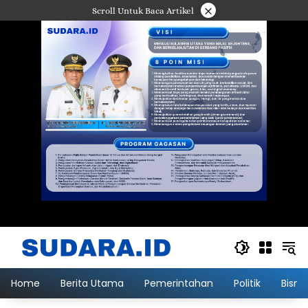
Langsung
×
Scroll Untuk Baca Artikel
ke
konten
Home
Berita Utama
Pemerintahan
Politik
Bisni