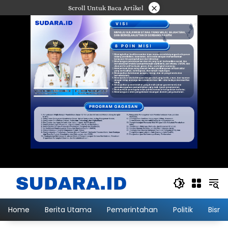
Langsung
×
Scroll Untuk Baca Artikel
ke
konten
Home
Berita Utama
Pemerintahan
Politik
Bisni