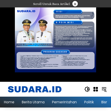
Langsung
×
Scroll Untuk Baca Artikel
ke
konten
Home
Berita Utama
Pemerintahan
Politik
Bisni