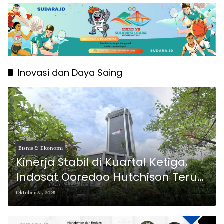
Inovasi dan Daya Saing
Bisnis & Ekonomi
Kinerja Stabil di Kuartal Ketiga,
Indosat Ooredoo Hutchison Terus
Dorong Inovasi dan Daya Saing di
Oktober 31, 2025
Tengah Tantangan Makro