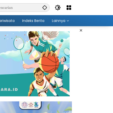
ariwisata
Indeks Berita
Lainnya
×