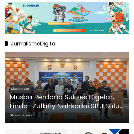
JurnalismeDigital
Lingkungan
Musda Perdana Sukses Digelar,
Finda–Zulkifly Nahkodai SIEJ Sulut
Periode 2025–2028
Oktober 5, 2025