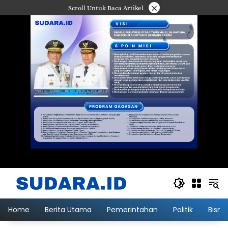
Langsung
×
Scroll Untuk Baca Artikel
ke
konten
Home
Berita Utama
Pemerintahan
Politik
Bisni