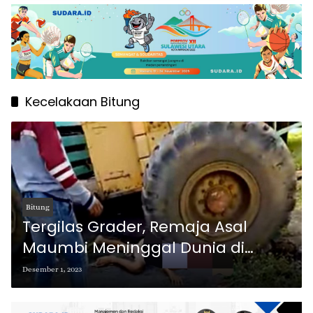
Kecelakaan Bitung
Bitung
Tergilas Grader, Remaja Asal
Maumbi Meninggal Dunia di
Bitung
Desember 1, 2023