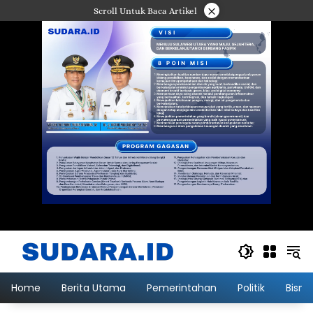
Langsung
×
Scroll Untuk Baca Artikel
ke
konten
Home
Berita Utama
Pemerintahan
Politik
Bisni