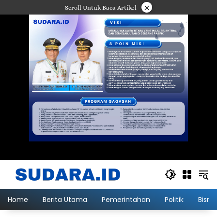
Langsung
×
Scroll Untuk Baca Artikel
ke
konten
Home
Berita Utama
Pemerintahan
Politik
Bisni