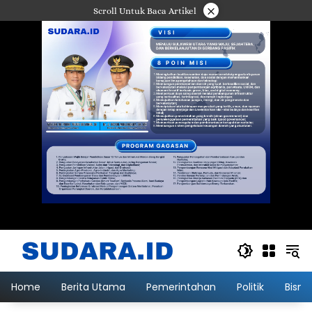
Langsung
×
Scroll Untuk Baca Artikel
ke
konten
Home
Berita Utama
Pemerintahan
Politik
Bisni