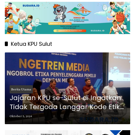
Ketua KPU Sulut
Berita Utama
Jajaran KPU se-Sulut di Ingatkan
Tidak Tergoda Langgar Kode Etik
di Pilkada
Oktober 5, 2024