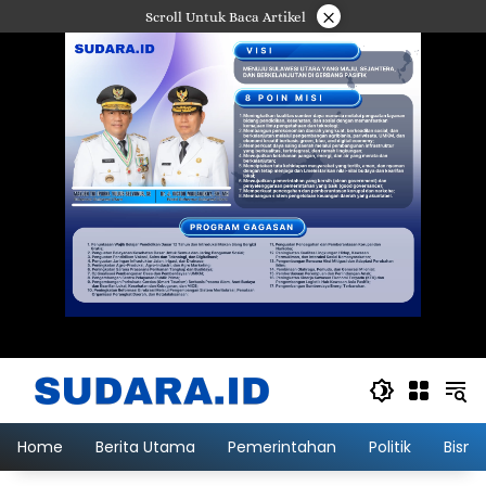
Langsung
×
Scroll Untuk Baca Artikel
ke
konten
Home
Berita Utama
Pemerintahan
Politik
Bisni