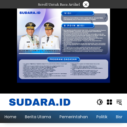
Langsung
×
Scroll Untuk Baca Artikel
ke
konten
Home
Berita Utama
Pemerintahan
Politik
Bisni