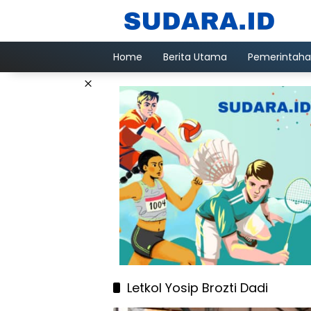
Langsung
ke
konten
Home
Berita Utama
Pemerintah
×
Letkol Yosip Brozti Dadi