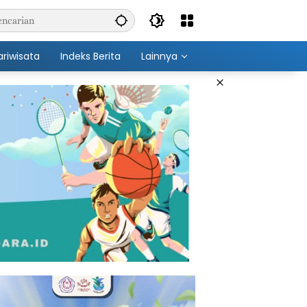
ariwisata
Indeks Berita
Lainnya
×