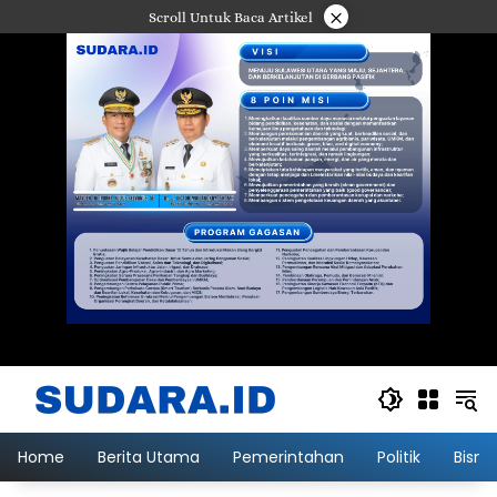
Langsung
×
Scroll Untuk Baca Artikel
ke
konten
Home
Berita Utama
Pemerintahan
Politik
Bisni