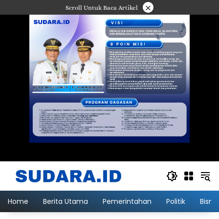
Langsung
×
Scroll Untuk Baca Artikel
ke
konten
Home
Berita Utama
Pemerintahan
Politik
Bisni