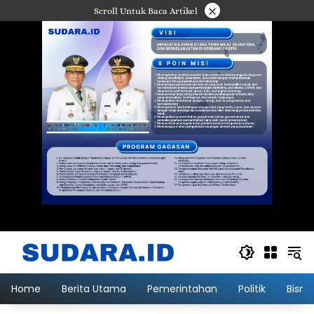
Langsung
×
Scroll Untuk Baca Artikel
ke
konten
Home
Berita Utama
Pemerintahan
Politik
Bisni