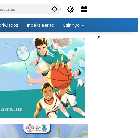
ariwisata
Indeks Berita
Lainnya
×