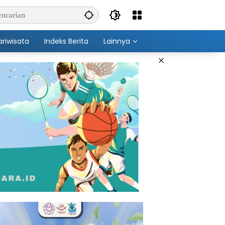
ariwisata
Indeks Berita
Lainnya
×