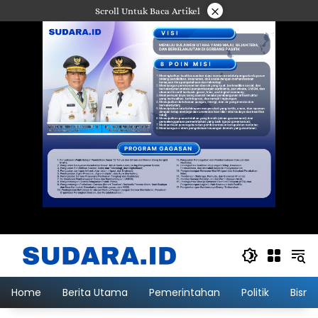
Langsung
×
Scroll Untuk Baca Artikel
ke
konten
Home
Berita Utama
Pemerintahan
Politik
Bisni