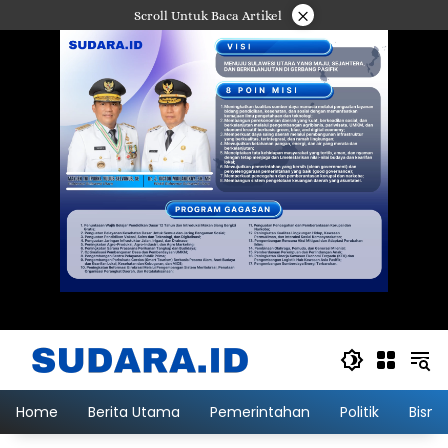
Langsung
×
Scroll Untuk Baca Artikel
ke
konten
Home
Berita Utama
Pemerintahan
Politik
Bisni