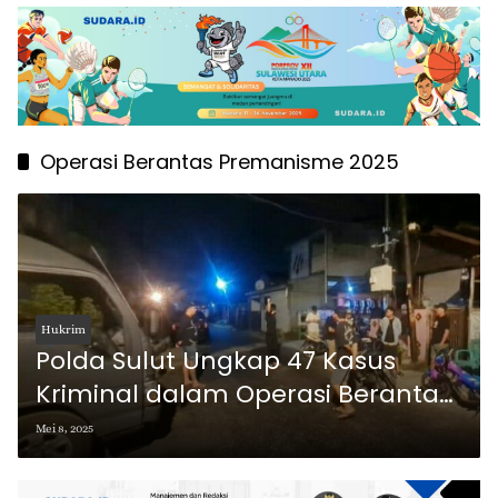
Operasi Berantas Premanisme 2025
Hukrim
Polda Sulut Ungkap 47 Kasus
Kriminal dalam Operasi Berantas
Premanisme 2025
Mei 8, 2025