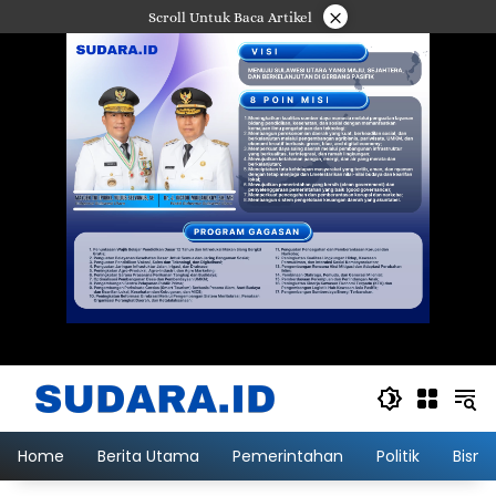
Langsung
×
Scroll Untuk Baca Artikel
ke
konten
Home
Berita Utama
Pemerintahan
Politik
Bisni