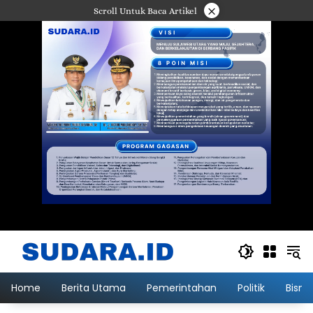
Langsung
×
Scroll Untuk Baca Artikel
ke
konten
Home
Berita Utama
Pemerintahan
Politik
Bisni