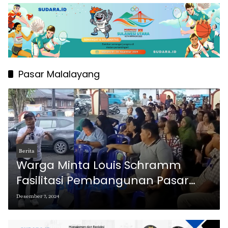
Pasar Malalayang
Berita
Warga Minta Louis Schramm
Fasilitasi Pembangunan Pasar
Rakyat dan SMK di Malalayang
Desember 7, 2024