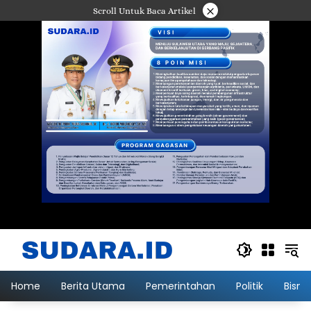
Langsung
×
Scroll Untuk Baca Artikel
ke
konten
Home
Berita Utama
Pemerintahan
Politik
Bisni