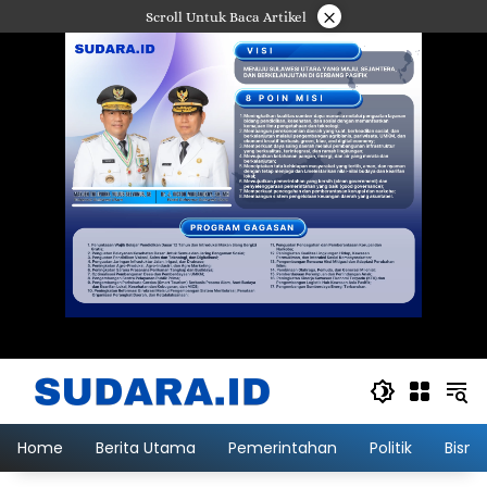
Langsung
×
Scroll Untuk Baca Artikel
ke
konten
Home
Berita Utama
Pemerintahan
Politik
Bisni